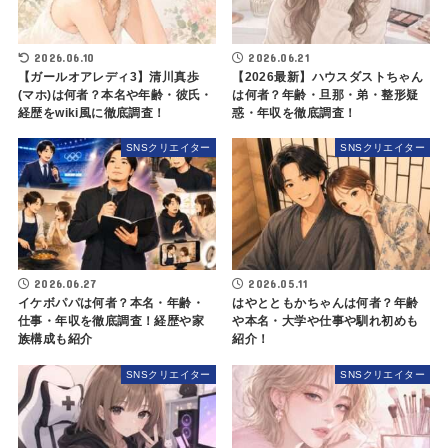
2026.06.10
2026.06.21
【ガールオアレディ3】清川真歩
【2026最新】ハウスダストちゃん
(マホ)は何者？本名や年齢・彼氏・
は何者？年齢・旦那・弟・整形疑
経歴をwiki風に徹底調査！
惑・年収を徹底調査！
SNSクリエイター
SNSクリエイター
2026.06.27
2026.05.11
イケボパパは何者？本名・年齢・
はやとともかちゃんは何者？年齢
仕事・年収を徹底調査！経歴や家
や本名・大学や仕事や馴れ初めも
族構成も紹介
紹介！
SNSクリエイター
SNSクリエイター