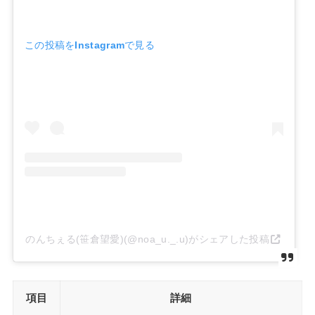
この投稿をInstagramで見る
のんちぇる(笹倉望愛)(@noa_u._.u)がシェアした投稿
項目
詳細