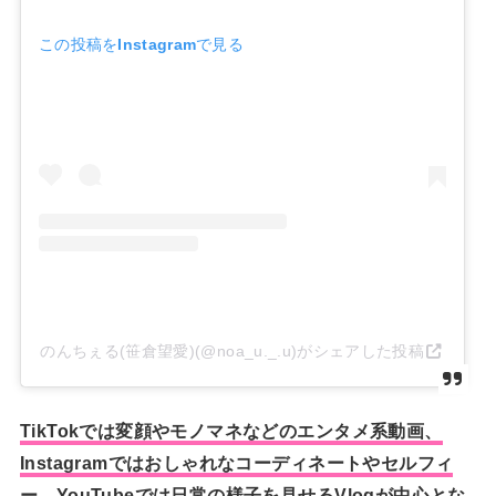
この投稿をInstagramで見る
のんちぇる(笹倉望愛)(@noa_u._.u)がシェアした投稿
TikTokでは変顔やモノマネなどのエンタメ系動画、
Instagramではおしゃれなコーディネートやセルフィ
ー、YouTubeでは日常の様子を見せるVlogが中心とな