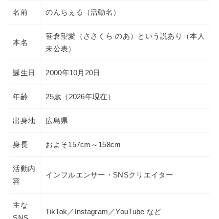
名前
のんちぇる（活動名）
笹倉望愛（ささくら のあ）という説あり（本人
本名
未公表）
誕生日
2000年10月20日
年齢
25歳（2026年現在）
出身地
広島県
身長
およそ157cm～158cm
活動内
インフルエンサー・SNSクリエイター
容
主な
TikTok／Instagram／YouTube など
SNS